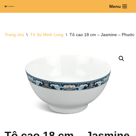
Menu
Chuyển
tới
nội
Trang chủ
\
Tô Sứ Minh Long
\
Tô cao 18 cm – Jasmine – Phước 
dung
Tô cao 18 cm – Jasmine