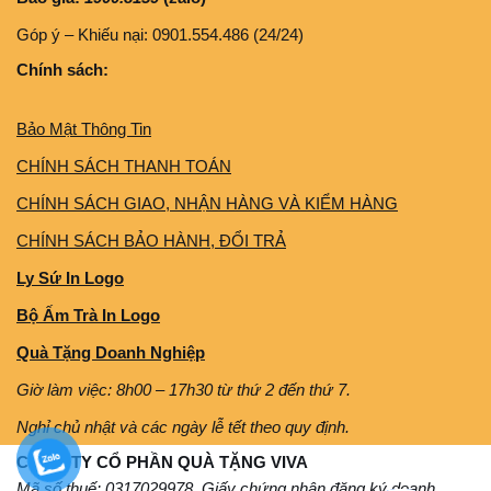
Góp ý – Khiếu nại: 0901.554.486 (24/24)
Chính sách:
Bảo Mật Thông Tin
CHÍNH SÁCH THANH TOÁN
CHÍNH SÁCH GIAO, NHẬN HÀNG VÀ KIỂM HÀNG
CHÍNH SÁCH BẢO HÀNH, ĐỔI TRẢ
Ly Sứ In Logo
Bộ Ấm Trà In Logo
Quà Tặng Doanh Nghiệp
Giờ làm việc: 8h00 – 17h30 từ thứ 2 đến thứ 7.
Nghỉ chủ nhật và các ngày lễ tết theo quy định.
CÔNG TY CỔ PHẦN QUÀ TẶNG VIVA
Mã số thuế: 0317029978. Giấy chứng nhận đăng ký doanh