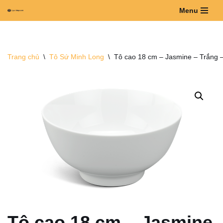
Menu
Chuyển
tới
nội
Trang chủ
\
Tô Sứ Minh Long
\
Tô cao 18 cm – Jasmine – Trắng 
dung
Tô cao 18 cm – Jasmine