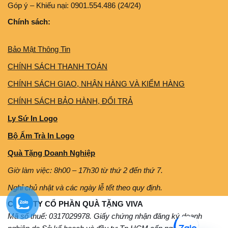
Góp ý – Khiếu nại: 0901.554.486 (24/24)
Chính sách:
Bảo Mật Thông Tin
CHÍNH SÁCH THANH TOÁN
CHÍNH SÁCH GIAO, NHẬN HÀNG VÀ KIỂM HÀNG
CHÍNH SÁCH BẢO HÀNH, ĐỔI TRẢ
Ly Sứ In Logo
Bộ Ấm Trà In Logo
Quà Tặng Doanh Nghiệp
Giờ làm việc: 8h00 – 17h30 từ thứ 2 đến thứ 7.
Nghỉ chủ nhật và các ngày lễ tết theo quy định.
CÔNG TY CỔ PHẦN QUÀ TẶNG VIVA
Mã số thuế: 0317029978. Giấy chứng nhận đăng ký doanh