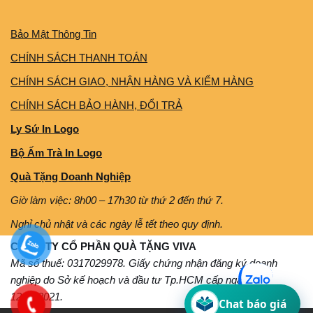
Bảo Mật Thông Tin
CHÍNH SÁCH THANH TOÁN
CHÍNH SÁCH GIAO, NHẬN HÀNG VÀ KIỂM HÀNG
CHÍNH SÁCH BẢO HÀNH, ĐỔI TRẢ
Ly Sứ In Logo
Bộ Ấm Trà In Logo
Quà Tặng Doanh Nghiệp
Giờ làm việc: 8h00 – 17h30 từ thứ 2 đến thứ 7.
Nghỉ chủ nhật và các ngày lễ tết theo quy định.
CÔNG TY CỔ PHẦN QUÀ TẶNG VIVA
Mã số thuế: 0317029978. Giấy chứng nhận đăng ký doanh
nghiệp do Sở kế hoạch và đầu tư Tp.HCM cấp ngày
12/11/2021.
Chat báo giá