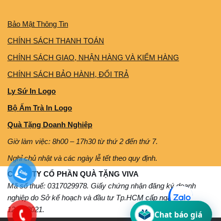
Bảo Mật Thông Tin
CHÍNH SÁCH THANH TOÁN
CHÍNH SÁCH GIAO, NHẬN HÀNG VÀ KIỂM HÀNG
CHÍNH SÁCH BẢO HÀNH, ĐỔI TRẢ
Ly Sứ In Logo
Bộ Ấm Trà In Logo
Quà Tặng Doanh Nghiệp
Giờ làm việc: 8h00 – 17h30 từ thứ 2 đến thứ 7.
Nghỉ chủ nhật và các ngày lễ tết theo quy định.
CÔNG TY CỔ PHẦN QUÀ TẶNG VIVA
Mã số thuế: 0317029978. Giấy chứng nhận đăng ký doanh
nghiệp do Sở kế hoạch và đầu tư Tp.HCM cấp ngày
12/11/2021.
Chat báo giá