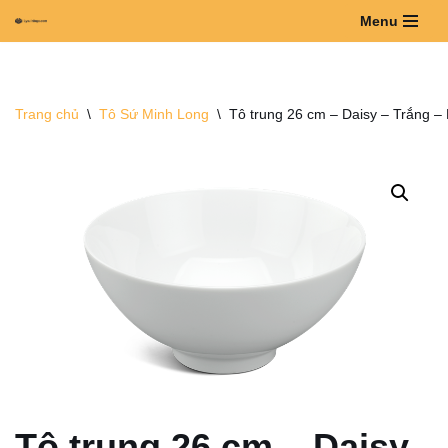
Menu
Chuyển
tới
nội
Trang chủ
\
Tô Sứ Minh Long
\
Tô trung 26 cm – Daisy – Trắng –
dung
Tô trung 26 cm – Daisy