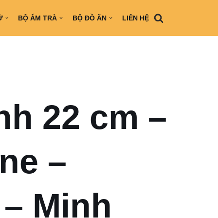
Ứ
BỘ ẤM TRÀ
BỘ ĐỒ ĂN
LIÊN HỆ
nh 22 cm –
ne –
 – Minh