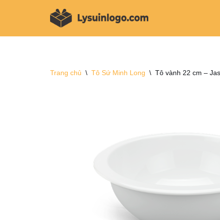
Chuyển
tới
nội
dung
Trang chủ
\
Tô Sứ Minh Long
\
Tô vành 22 cm – Ja