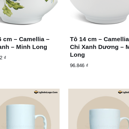
6 cm – Camellia –
Tô 14 cm – Camellia
anh – Minh Long
Chỉ Xanh Dương – 
Long
72
₫
96.846
₫