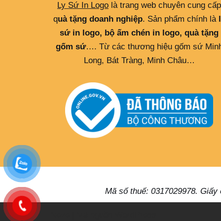
Ly Sứ In Logo
là trang web chuyên cung cấp
q
uà tặng doanh nghiệp
. Sản phẩm chính là
sứ in logo, bộ ấm chén in logo, quà tặng
gốm sứ
…. Từ các thương hiệu gốm sứ Min
Long, Bát Tràng, Minh Châu…
Mã số thuế: 0317029978. Giấy
Neve
| Mã nguồn
WordPress