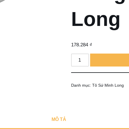
Long
178.284
₫
Danh mục:
Tô Sứ Minh Long
MÔ TẢ