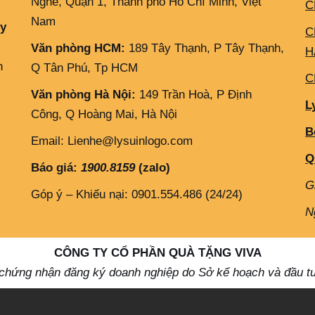
Nghé, Quận 1, Thành phố Hồ Chí Minh, Việt
C
Nam
ly
C
Văn phòng HCM:
189 Tây Thạnh, P Tây Thạnh,
H
h
Q Tân Phú, Tp HCM
C
Văn phòng Hà Nội:
149 Trần Hoà, P Định
L
Công, Q Hoàng Mai, Hà Nội
B
Email: Lienhe@lysuinlogo.com
Q
Báo giá:
1900.8159
(zalo)
G
Góp ý – Khiếu nại: 0901.554.486 (24/24)
N
CÔNG TY CỔ PHẦN QUÀ TẶNG VIVA
 chứng nhận đăng ký doanh nghiệp do Sở kế hoạch và đầu t