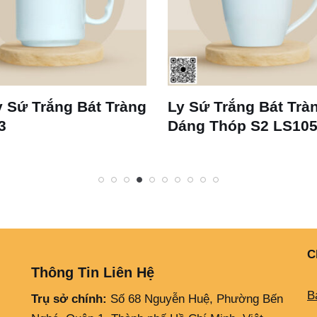
 Sứ Trắng Bát Tràng
Ly Sứ Trắng Bát Trà
3
Dáng Thóp S2 LS10
C
Thông Tin Liên Hệ
B
Trụ sở chính:
Số 68 Nguyễn Huệ, Phường Bến