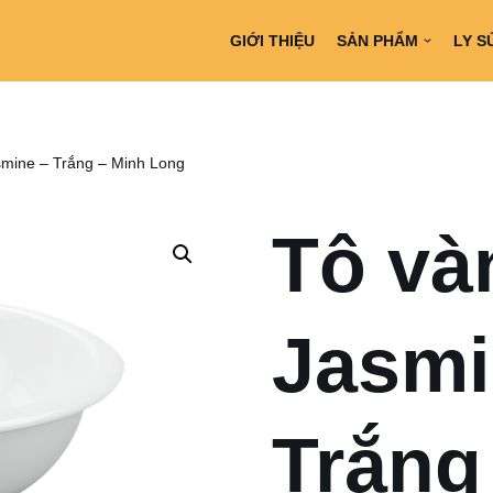
GIỚI THIỆU
SẢN PHẨM
LY S
smine – Trắng – Minh Long
Tô và
Jasmi
Trắng