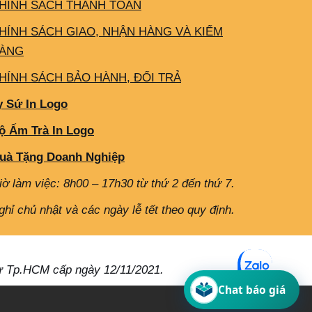
HÍNH SÁCH THANH TOÁN
HÍNH SÁCH GIAO, NHẬN HÀNG VÀ KIỂM
ÀNG
HÍNH SÁCH BẢO HÀNH, ĐỔI TRẢ
y Sứ In Logo
ộ Ấm Trà In Logo
uà Tặng Doanh Nghiệp
iờ làm việc: 8h00 – 17h30 từ thứ 2 đến thứ 7.
ghỉ chủ nhật và các ngày lễ tết theo quy định.
ư Tp.HCM cấp ngày 12/11/2021.
Chat báo giá