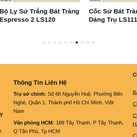
 Sứ Trắng Bát Tràng
Cốc Sứ Bát Tràng Tr
esso 2 LS120
Dáng Trụ LS111
C
Thông Tin Liên Hệ
B
Trụ sở chính:
Số 68 Nguyễn Huệ, Phường Bến
Nghé, Quận 1, Thành phố Hồ Chí Minh, Việt
C
Nam
ly
C
Văn phòng HCM:
189 Tây Thạnh, P Tây Thạnh,
H
h
Q Tân Phú, Tp HCM
C