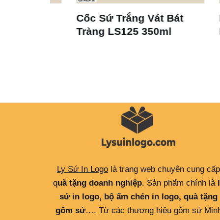
ràng
Cốc Sứ Trắng Vát Bát
Bộ Ly
05
Tràng LS125 350ml
Espr
Ly Sứ In Logo
là trang web chuyên cung cấp
q
uà tặng doanh nghiệp
. Sản phẩm chính là
sứ in logo, bộ ấm chén in logo, quà tặng
gốm sứ
…. Từ các thương hiệu gốm sứ Min