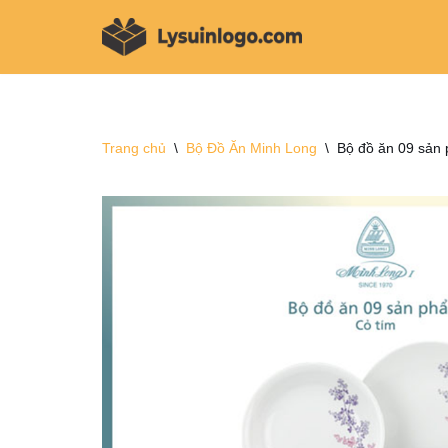
Chuyển
tới
nội
dung
Trang chủ
\
Bộ Đồ Ăn Minh Long
\
Bộ đồ ăn 09 sản