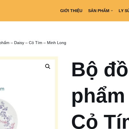
GIỚI THIỆU
SẢN PHẨM
LY S
 phẩm – Daisy – Cỏ Tím – Minh Long
Bộ đồ
phẩm 
Cỏ Tí