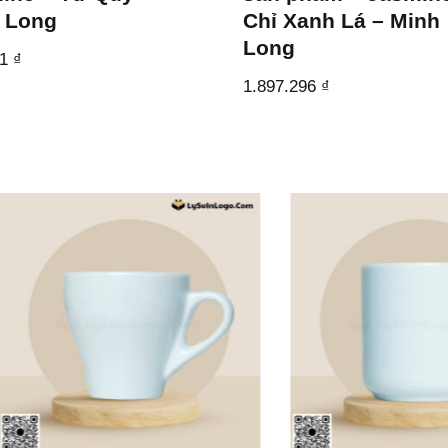
 Long
Chỉ Xanh Lá – Minh
Long
71
₫
1.897.296
₫