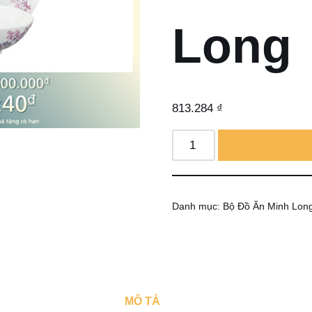
Long
813.284
₫
Danh mục:
Bộ Đồ Ăn Minh Lon
MÔ TẢ