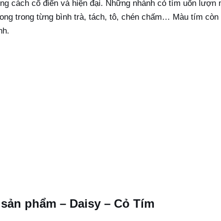
ong cách cổ điển và hiện đại. Những nhành cỏ tím uốn lượ
ong trong từng bình trà, tách, tô, chén chấm… Màu tím còn
nh.
9 sản phẩm – Daisy – Cỏ Tím