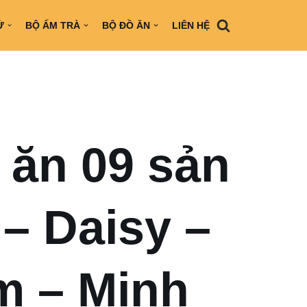
Ứ
BỘ ẤM TRÀ
BỘ ĐỒ ĂN
LIÊN HỆ
 ăn 09 sản
– Daisy –
m – Minh