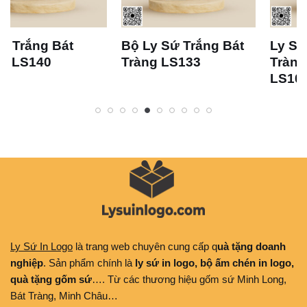
Bộ Ly Sứ Trắng Bát
Ly Sứ Trắng Bát
Tràng LS133
Tràng Dáng Thóp S
LS105
Ly Sứ In Logo
là trang web chuyên cung cấp q
uà tặng doanh
nghiệp
. Sản phẩm chính là
ly sứ in logo, bộ ấm chén in logo,
quà tặng gốm sứ
…. Từ các thương hiệu gốm sứ Minh Long,
Bát Tràng, Minh Châu…