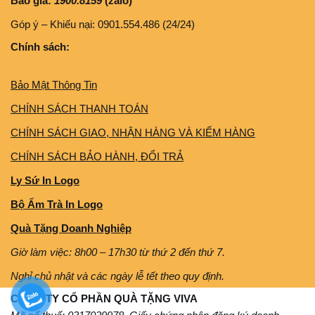
Báo giá:
1900.8159
(zalo)
Góp ý – Khiếu nại: 0901.554.486 (24/24)
Chính sách:
Bảo Mật Thông Tin
CHÍNH SÁCH THANH TOÁN
CHÍNH SÁCH GIAO, NHẬN HÀNG VÀ KIỂM HÀNG
CHÍNH SÁCH BẢO HÀNH, ĐỔI TRẢ
Ly Sứ In Logo
Bộ Ấm Trà In Logo
Quà Tặng Doanh Nghiệp
Giờ làm việc: 8h00 – 17h30 từ thứ 2 đến thứ 7.
Nghỉ chủ nhật và các ngày lễ tết theo quy định.
CÔNG TY CỔ PHẦN QUÀ TẶNG VIVA