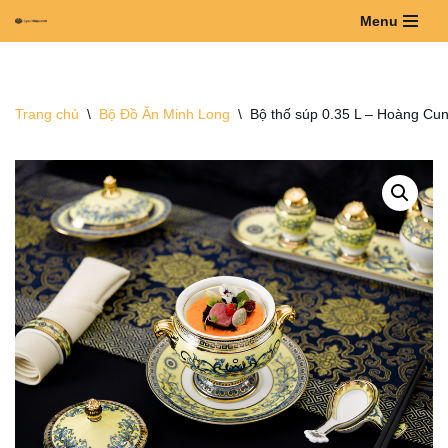
Menu
Chuyển
tới
nội
Trang chủ
\
Bộ Đồ Ăn Minh Long
\
Bộ thố súp 0.35 L – Hoàng Cu
dung