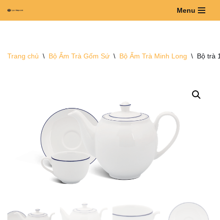
Menu
Chuyển
tới
nội
Trang chủ
\
Bộ Ấm Trà Gốm Sứ
\
Bộ Ấm Trà Minh Long
\
Bộ trà 
dung