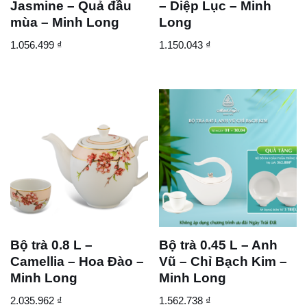
Jasmine – Quả đầu
– Diệp Lục – Minh
mùa – Minh Long
Long
1.056.499
₫
1.150.043
₫
Bộ trà 0.8 L –
Bộ trà 0.45 L – Anh
Camellia – Hoa Đào –
Vũ – Chỉ Bạch Kim –
Minh Long
Minh Long
2.035.962
₫
1.562.738
₫