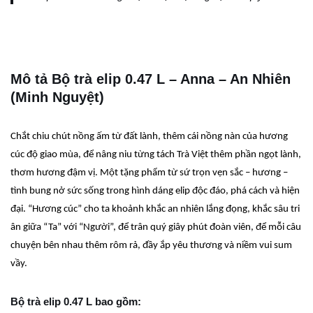
Mô tả Bộ trà elip 0.47 L – Anna – An Nhiên
(Minh Nguyệt)
Chắt chiu chút nồng ấm từ đất lành, thêm cái nồng nàn của hương
cúc độ giao mùa, để nâng niu từng tách Trà Việt thêm phần ngọt lành,
thơm hương đậm vị. Một tặng phẩm từ sứ trọn vẹn sắc – hương –
tình bung nở sức sống trong hình dáng elip độc đáo, phá cách và hiện
đại. “Hương cúc” cho ta khoảnh khắc an nhiên lắng đọng, khắc sâu tri
ân giữa “Ta” với “Người”, để trân quý giây phút đoàn viên, để mỗi câu
chuyện bên nhau thêm rôm rả, đầy ắp yêu thương và niềm vui sum
vầy.
Bộ trà elip 0.47 L bao gồm: