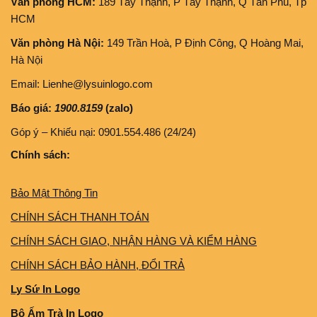
Văn phòng HCM:
189 Tây Thạnh, P Tây Thạnh, Q Tân Phú, Tp
HCM
Văn phòng Hà Nội:
149 Trần Hoà, P Định Công, Q Hoàng Mai,
Hà Nội
Email: Lienhe@lysuinlogo.com
Báo giá:
1900.8159
(zalo)
Góp ý – Khiếu nại: 0901.554.486 (24/24)
Chính sách:
Bảo Mật Thông Tin
CHÍNH SÁCH THANH TOÁN
CHÍNH SÁCH GIAO, NHẬN HÀNG VÀ KIỂM HÀNG
CHÍNH SÁCH BẢO HÀNH, ĐỔI TRẢ
Ly Sứ In Logo
Bộ Ấm Trà In Logo