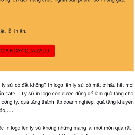
.
t, lỗi in ấn.
GIÁ NGAY QUA ZALO
 ly sứ có đắt không? In logo lên ly sứ có mặt ở hầu hết mọi
án cafe… Ly sứ in logo còn được dùng để làm quà tặng cho
 công ty, quà tặng thành lập doanh nghiệp, quà tặng khuyến
hảo,….
c in logo lên ly sứ không những mang lại một món quà rất