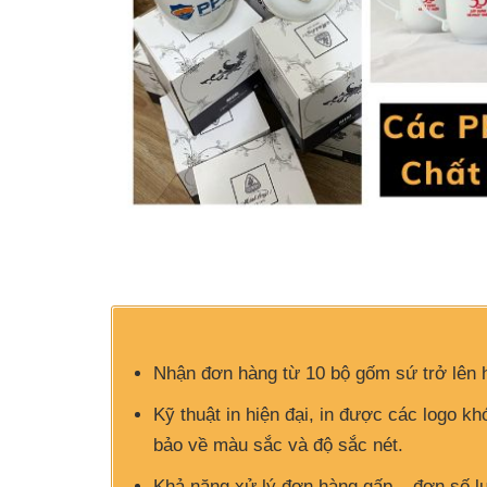
Nhận đơn hàng từ 10 bộ gốm sứ trở lên 
Kỹ thuật in hiện đại, in được các logo k
bảo về màu sắc và độ sắc nét.
Khả năng xử lý đơn hàng gấp – đơn số l