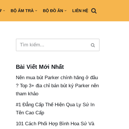
Ứ
BỘ ẤM TRÀ
BỘ ĐỒ ĂN
LIÊN HỆ
Bài Viết Mới Nhất
Nên mua bút Parker chính hãng ở đâu​
? Top 3+ địa chỉ bán bút ký Parker nên
tham khảo
#1 Đẳng Cấp Thể Hiện Qua Ly Sứ In
Tên Cao Cấp
101 Cách Phối Hợp Bình Hoa Sứ Và