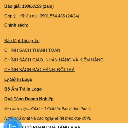
Báo giá:
1900.8159
(zalo)
Góp ý – Khiếu nại: 0901.554.486 (24/24)
Chính sách:
Bảo Mật Thông Tin
CHÍNH SÁCH THANH TOÁN
CHÍNH SÁCH GIAO, NHẬN HÀNG VÀ KIỂM HÀNG
CHÍNH SÁCH BẢO HÀNH, ĐỔI TRẢ
Ly Sứ In Logo
Bộ Ấm Trà In Logo
Quà Tặng Doanh Nghiệp
Giờ làm việc: 8h00 – 17h30 từ thứ 2 đến thứ 7.
Nghỉ chủ nhật và các ngày lễ tết theo quy định.
CÔNG TY CỔ PHẦN QUÀ TẶNG VIVA