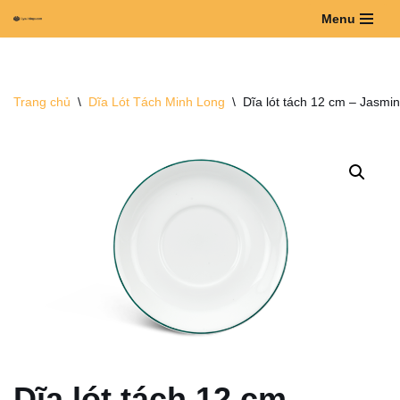
Menu
Chuyển
tới
nội
Trang chủ
\
Dĩa Lót Tách Minh Long
\
Dĩa lót tách 12 cm – Jasmi
dung
Dĩa lót tách 12 cm –