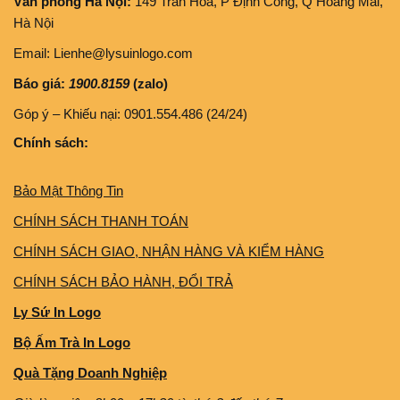
Văn phòng Hà Nội:
149 Trần Hoà, P Định Công, Q Hoàng Mai,
Hà Nội
Email: Lienhe@lysuinlogo.com
Báo giá:
1900.8159
(zalo)
Góp ý – Khiếu nại: 0901.554.486 (24/24)
Chính sách:
Bảo Mật Thông Tin
CHÍNH SÁCH THANH TOÁN
CHÍNH SÁCH GIAO, NHẬN HÀNG VÀ KIỂM HÀNG
CHÍNH SÁCH BẢO HÀNH, ĐỔI TRẢ
Ly Sứ In Logo
Bộ Ấm Trà In Logo
Quà Tặng Doanh Nghiệp