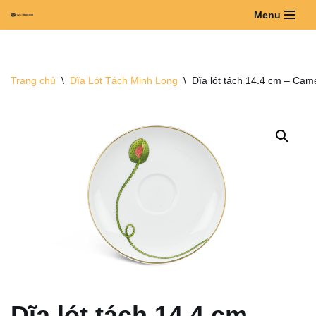
Menu
Chuyển
tới
nội
Trang chủ
\
Dĩa Lót Tách Minh Long
\
Dĩa lót tách 14.4 cm – Cam
dung
Dĩa lót tách 14.4 cm –