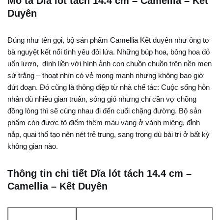
Mô tả Dĩa lót tách 14.4 cm – Camellia – Kết
Duyên
Đúng như tên gọi, bộ sản phẩm Camellia Kết duyên như ông tơ
bà nguyệt kết nối tình yêu đôi lứa. Những búp hoa, bông hoa đỏ
uốn lượn, dính liền với hình ảnh con chuồn chuồn trên nền men
sứ trắng – thoạt nhìn có vẻ mong manh nhưng không bao giờ
đứt đoạn. Đó cũng là thông điệp từ nhà chế tác: Cuộc sống hôn
nhân dù nhiều gian truân, sóng gió nhưng chỉ cần vợ chồng
đồng lòng thì sẽ cùng nhau đi đến cuối chặng đường. Bộ sản
phẩm còn được tô điểm thêm màu vàng ở vành miệng, đỉnh
nắp, quai thố tạo nên nét trẻ trung, sang trọng dù bài trí ở bất kỳ
không gian nào.
Thông tin chi tiết Dĩa lót tách 14.4 cm –
Camellia – Kết Duyên