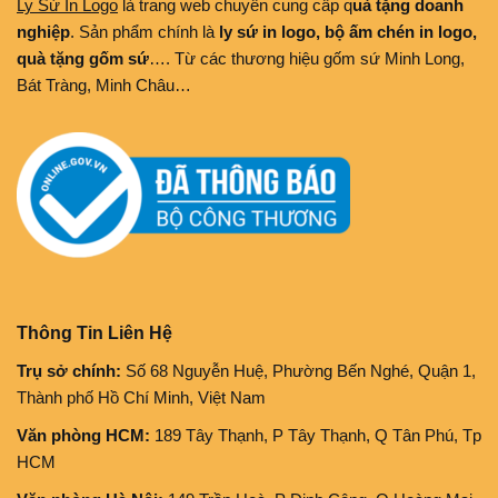
Ly Sứ In Logo
là trang web chuyên cung cấp q
uà tặng doanh
nghiệp
. Sản phẩm chính là
ly sứ in logo, bộ ấm chén in logo,
quà tặng gốm sứ
…. Từ các thương hiệu gốm sứ Minh Long,
Bát Tràng, Minh Châu…
Thông Tin Liên Hệ
Trụ sở chính:
Số 68 Nguyễn Huệ, Phường Bến Nghé, Quận 1,
Thành phố Hồ Chí Minh, Việt Nam
Văn phòng HCM:
189 Tây Thạnh, P Tây Thạnh, Q Tân Phú, Tp
HCM