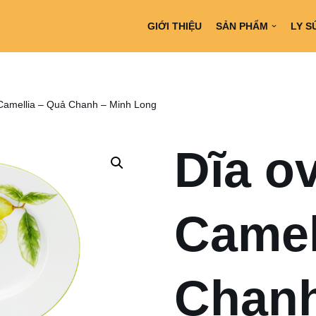
GIỚI THIỆU
SẢN PHẨM
LY S
 Camellia – Quả Chanh – Minh Long
Dĩa o
Camel
Chanh