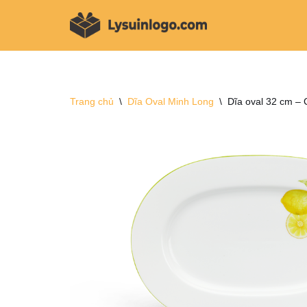
Chuyển
tới
nội
dung
Trang chủ
\
Dĩa Oval Minh Long
\
Dĩa oval 32 cm –