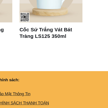
ng
Cốc Sứ Trắng Vát Bát
Bộ Ly 
5
Tràng LS125 350ml
Espres
hính sách:
ảo Mật Thông Tin
HÍNH SÁCH THANH TOÁN