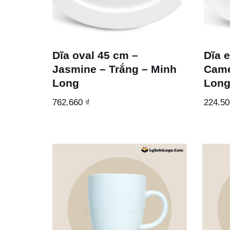
Dĩa oval 45 cm –
Dĩa e
Jasmine – Trắng – Minh
Came
Long
Lon
762.660
₫
224.5