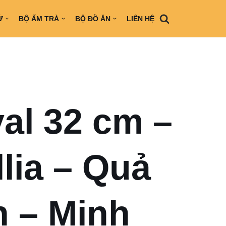
Ứ
BỘ ẤM TRÀ
BỘ ĐỒ ĂN
LIÊN HỆ
val 32 cm –
lia – Quả
 – Minh