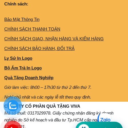
Chính sách:
Bảo Mật Thông Tin
CHÍNH SÁCH THANH TOÁN
CHÍNH SÁCH GIAO, NHẬN HÀNG VÀ KIỂM HÀNG
CHÍNH SÁCH BẢO HÀNH, ĐỔI TRẢ
Ly Sứ In Logo
Bộ Ấm Trà In Logo
Quà Tặng Doanh Nghiệp
Giờ làm việc: 8h00 – 17h30 từ thứ 2 đến thứ 7.
Nghỉ chủ nhật và các ngày lễ tết theo quy định.
CÔNG TY CỔ PHẦN QUÀ TẶNG VIVA
Mã số thuế: 0317029978. Giấy chứng nhận đăng ký doanh
nghiệp do Sở kế hoạch và đầu tư Tp.HCM cấp ngày
12/11/2021.