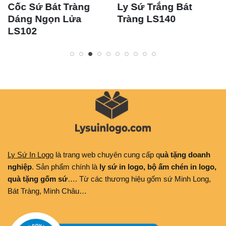
 Sứ Bát Tràng
Ly Sứ Trắng Bát
Bộ L
ng Ngọn Lửa
Tràng LS140
Tràn
102
Ly Sứ In Logo
là trang web chuyên cung cấp q
uà tặng doanh
nghiệp
. Sản phẩm chính là
ly sứ in logo, bộ ấm chén in logo,
quà tặng gốm sứ
…. Từ các thương hiệu gốm sứ Minh Long,
Bát Tràng, Minh Châu…