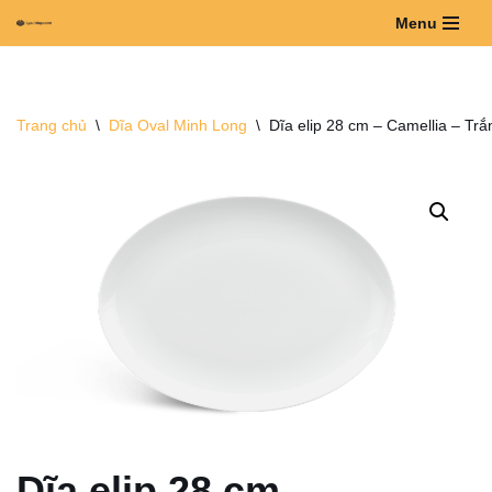
Menu
Chuyển
tới
nội
Trang chủ
\
Dĩa Oval Minh Long
\
Dĩa elip 28 cm – Camellia – Tr
dung
Dĩa elip 28 cm –