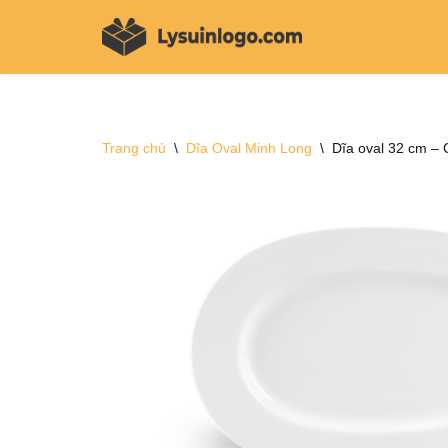
Chuyển
tới
nội
dung
Trang chủ
\
Dĩa Oval Minh Long
\
Dĩa oval 32 cm – 