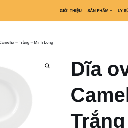
GIỚI THIỆU
SẢN PHẨM
LY S
Camellia – Trắng – Minh Long
Dĩa o
Camel
Trắng