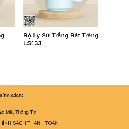
ng
Bộ Ly Sứ Trắng Bát Tràng
Ly Sứ T
LS133
Dáng T
hính sách:
ảo Mật Thông Tin
HÍNH SÁCH THANH TOÁN