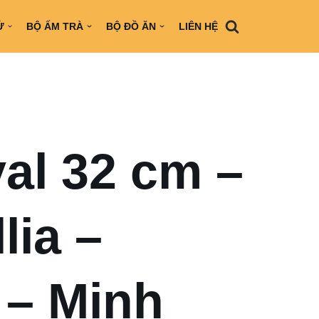
Ứ
BỘ ẤM TRÀ
BỘ ĐỒ ĂN
LIÊN HỆ
val 32 cm –
lia –
 – Minh