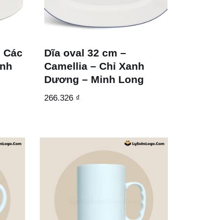
i Các
Dĩa oval 32 cm –
inh
Camellia – Chỉ Xanh
Dương – Minh Long
266.326
₫