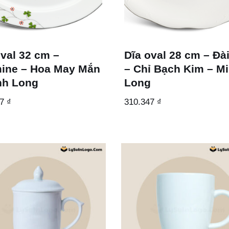
oval 32 cm –
Dĩa oval 28 cm – Đà
ine – Hoa May Mắn
– Chỉ Bạch Kim – M
nh Long
Long
27
₫
310.347
₫