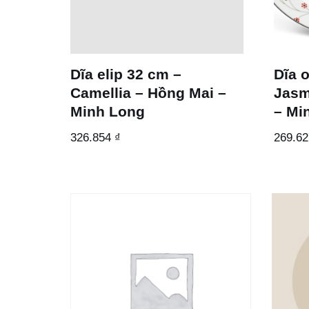
Dĩa elip 32 cm –
Dĩa 
Camellia – Hồng Mai –
Jasm
Minh Long
– Mi
326.854
₫
269.6