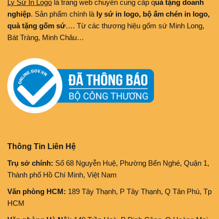
Ly Sứ In Logo
là trang web chuyên cung cấp q
uà tặng doanh
nghiệp
. Sản phẩm chính là
ly sứ in logo, bộ ấm chén in logo,
quà tặng gốm sứ
…. Từ các thương hiệu gốm sứ Minh Long,
Bát Tràng, Minh Châu…
Thông Tin Liên Hệ
Trụ sở chính:
Số 68 Nguyễn Huệ, Phường Bến Nghé, Quận 1,
Thành phố Hồ Chí Minh, Việt Nam
Văn phòng HCM:
189 Tây Thạnh, P Tây Thạnh, Q Tân Phú, Tp
HCM