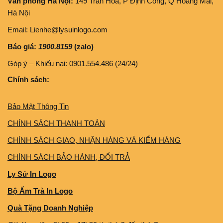
Văn phòng Hà Nội:
149 Trần Hoà, P Định Công, Q Hoàng Mai,
Hà Nội
Email: Lienhe@lysuinlogo.com
Báo giá:
1900.8159
(zalo)
Góp ý – Khiếu nại: 0901.554.486 (24/24)
Chính sách:
Bảo Mật Thông Tin
CHÍNH SÁCH THANH TOÁN
CHÍNH SÁCH GIAO, NHẬN HÀNG VÀ KIỂM HÀNG
CHÍNH SÁCH BẢO HÀNH, ĐỔI TRẢ
Ly Sứ In Logo
Bộ Ấm Trà In Logo
Quà Tặng Doanh Nghiệp