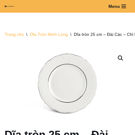
Menu
Chuyển
tới
nội
Trang chủ
\
Dĩa Tròn Minh Long
\
Dĩa tròn 25 cm – Đài Các – Chỉ
dung
Dĩa tròn 25 cm – Đài