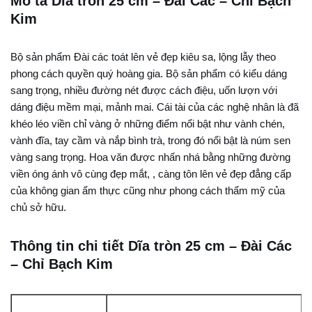
Mô tả Dĩa tròn 25 cm – Đài Các – Chỉ Bạch
Kim
Bộ sản phẩm Đài các toát lên vẻ đẹp kiêu sa, lộng lẫy theo
phong cách quyền quý hoàng gia. Bộ sản phẩm có kiểu dáng
sang trọng, nhiều đường nét được cách điệu, uốn lượn với
dáng điệu mềm mại, mảnh mai. Cái tài của các nghệ nhân là đã
khéo léo viền chỉ vàng ở những điểm nổi bật như vành chén,
vành đĩa, tay cầm và nắp bình trà, trong đó nổi bật là núm sen
vàng sang trọng. Hoa văn được nhấn nhá bằng những đường
viền óng ánh vô cùng đẹp mắt, , càng tôn lên vẻ đẹp đẳng cấp
của không gian ẩm thực cũng như phong cách thẩm mỹ của
chủ sở hữu.
Thông tin chi tiết Dĩa tròn 25 cm – Đài Các
– Chỉ Bạch Kim