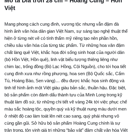
Mô tả Dĩa tròn 28 cm – Hoàng Cung – Hồn
Việt
Mang phong cách cung đình, vương tộc nhưng vẫn đậm đà
hình ảnh văn hóa dân gian Việt Nam, sự sáng tạo nghệ thuật thể
hiện ở từng nét vẽ có tính thẩm mỹ riêng tạo nên phần hồn,
chiều sâu văn hóa của từng tác phẩm. Từ những hoa văn đậm
chất làng quê Việt, khắc họa đời sống sinh hoạt của người dân
(bộ Hồn Việt, Hồn quê), linh vật biểu tượng thiêng liêng như
chim lạc, trống đồng (Bộ Lạc Hồng, Cội Nguồn), cho tới họa tiết
cung đình xưa như rồng phượng, hoa sen (Bộ Quốc sắc, Cẩm
Tú, Hoàng Bào, Sen vàng)… đều được khắc họa sinh động và
tinh tế hình ảnh một Việt giàu giàu bản sắc, thuần hậu. Đặc biệt,
bộ sản phẩm còn đánh dấu thành tựu của Minh Long trong kỹ
thuật làm đồ sứ, từ những chi tiết vẽ vàng 24k tới việc phục chế
màu sắc hoàng tộc, quyền quý và kỹ thuật nung màu dưới men
ở nhiệt độ cao làm toát lên nét cao sang, quý phái nhưng vô
cùng gần gũi. Sở hữu bộ sản phẩm Hoàng Cung chính là sự
trân trọng, tôn vinh giá trị những “bảo vật” đậm chất văn hóa Việt