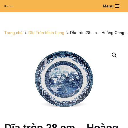
Menu
Chuyển
tới
nội
Trang chủ
\
Dĩa Tròn Minh Long
\
Dĩa tròn 28 cm – Hoàng Cung –
dung
Dĩa tròn 28 cm – Hoàng