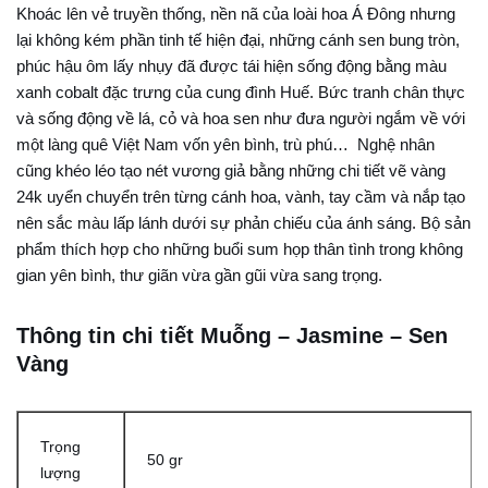
Khoác lên vẻ truyền thống, nền nã của loài hoa Á Đông nhưng
lại không kém phần tinh tế hiện đại, những cánh sen bung tròn,
phúc hậu ôm lấy nhụy đã được tái hiện sống động bằng màu
xanh cobalt đặc trưng của cung đình Huế. Bức tranh chân thực
và sống động về lá, cỏ và hoa sen như đưa người ngắm về với
một làng quê Việt Nam vốn yên bình, trù phú… Nghệ nhân
cũng khéo léo tạo nét vương giả bằng những chi tiết vẽ vàng
24k uyển chuyển trên từng cánh hoa, vành, tay cầm và nắp tạo
nên sắc màu lấp lánh dưới sự phản chiếu của ánh sáng. Bộ sản
phẩm thích hợp cho những buổi sum họp thân tình trong không
gian yên bình, thư giãn vừa gần gũi vừa sang trọng.
Thông tin chi tiết Muỗng – Jasmine – Sen
Vàng
Trọng
50 gr
lượng