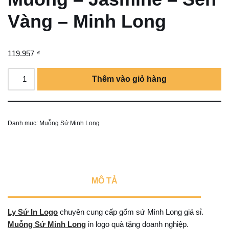
Vàng – Minh Long
119.957
₫
Thêm vào giỏ hàng
Danh mục:
Muỗng Sứ Minh Long
MÔ TẢ
Ly Sứ In Logo
chuyên cung cấp gốm sứ Minh Long giá sỉ.
Muỗng Sứ Minh Long
in logo quà tặng doanh nghiệp.