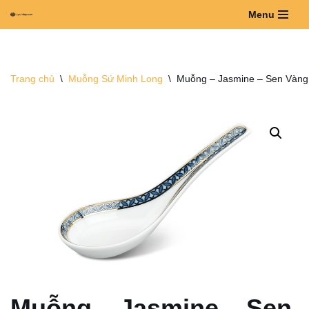
Menu
Chuyển
tới
nội
Trang chủ
\
Muỗng Sứ Minh Long
\
Muỗng – Jasmine – Sen Vàng
dung
Muỗng – Jasmine – Sen