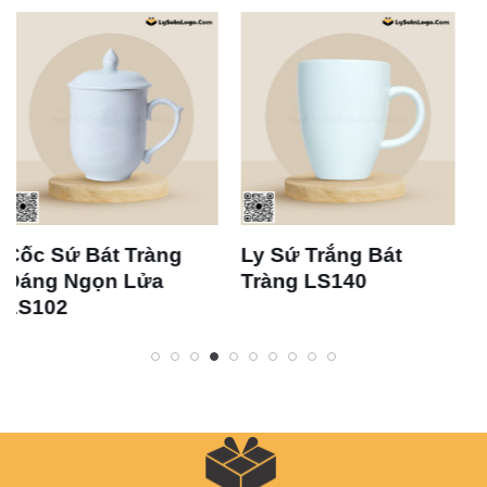
ng
Ly Sứ Trắng Bát
Bộ Ly Sứ Trắng B
Tràng LS140
Tràng LS133