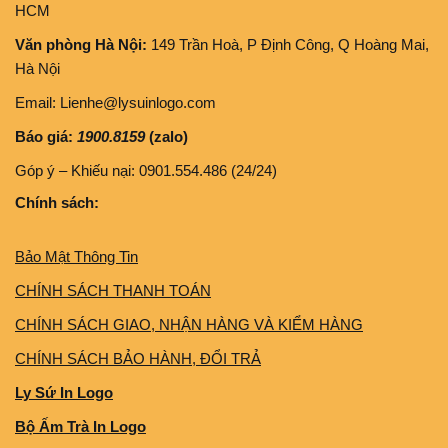
HCM
Văn phòng Hà Nội:
149 Trần Hoà, P Định Công, Q Hoàng Mai,
Hà Nội
Email: Lienhe@lysuinlogo.com
Báo giá:
1900.8159
(zalo)
Góp ý – Khiếu nại: 0901.554.486 (24/24)
Chính sách:
Bảo Mật Thông Tin
CHÍNH SÁCH THANH TOÁN
CHÍNH SÁCH GIAO, NHẬN HÀNG VÀ KIỂM HÀNG
CHÍNH SÁCH BẢO HÀNH, ĐỔI TRẢ
Ly Sứ In Logo
Bộ Ấm Trà In Logo